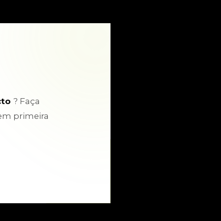
cto
? Faça
em primeira