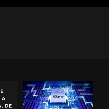
ME
 A
, DE