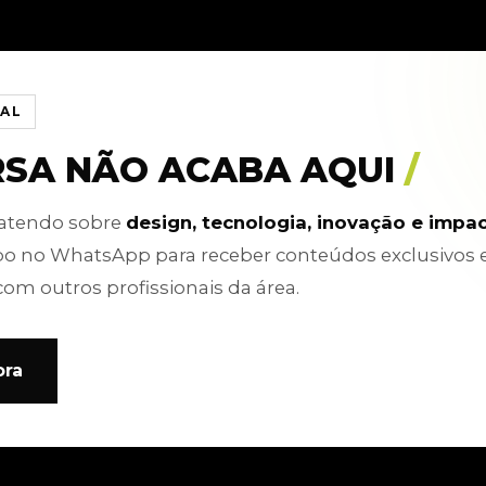
IAL
RSA NÃO ACABA AQUI
/
batendo sobre
design, tecnologia, inovação e impa
po no WhatsApp para receber conteúdos exclusivos 
com outros profissionais da área.
ora