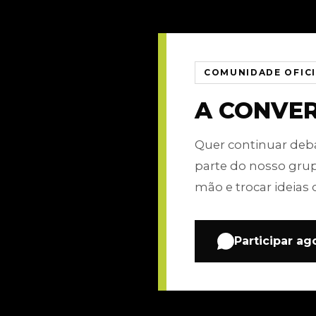
COMUNIDADE OFIC
A CONVE
Quer continuar de
parte do nosso gru
mão e trocar ideias 
Participar ag