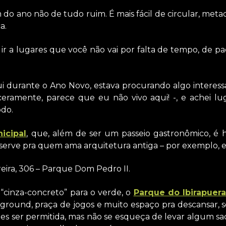
m do ano não de tudo ruim. É mais fácil de circular, met
a.
ir a lugares que você não vai por falta de tempo, de pac
ui durante o Ano Novo, estava procurando algo interes
ceramente, parece que eu não vivo aqui! -, e achei l
odo.
icipal
, que, além de ser um passeio gastronômico, é hi
serve pra quem ama arquitetura antiga – por exemplo, e
eira, 306 – Parque Dom Pedro II.
“cinza-concreto” para o verde, o
Parque do Ibirapuera
ground, praça de jogos e muito espaço pra descansar, s
ães ser permitida, mas não se esqueça de levar algum sa