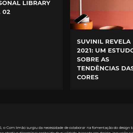
SONAL LIBRARY
 02
SUVINIL REVELA
2021: UM ESTUD
SOBRE AS
TENDÊNCIAS DA
CORES
 o Com limão surgiu da necessidade de colaborar na fomentação do design bras
o objetivo disseminar conteúdo de qualidade, baseado em design, inovação e 