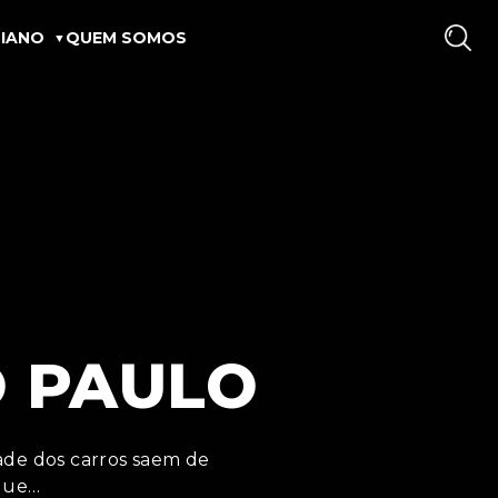
IANO
QUEM SOMOS
O PAULO
tade dos carros saem de
 que…