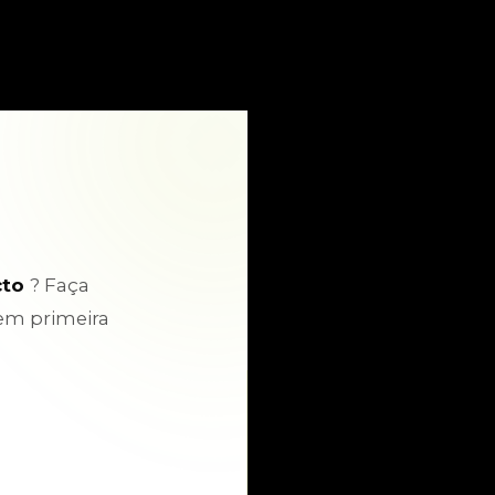
cto
? Faça
em primeira