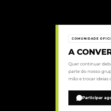
COMUNIDADE OFIC
A CONVE
Quer continuar de
parte do nosso gru
mão e trocar ideias 
Participar ag