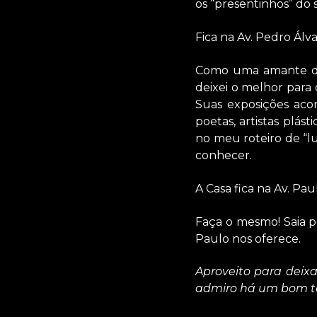
os “presentinhos” do 
Fica na Av. Pedro Álvar
Como uma amante de p
deixei o melhor para o
Suas exposições acon
poetas, artistas plás
no meu roteiro de “lu
conhecer.
A Casa fica na Av. Paul
Faça o mesmo! Saia p
Paulo nos oferece.
Aproveito para deix
admiro há um bom te