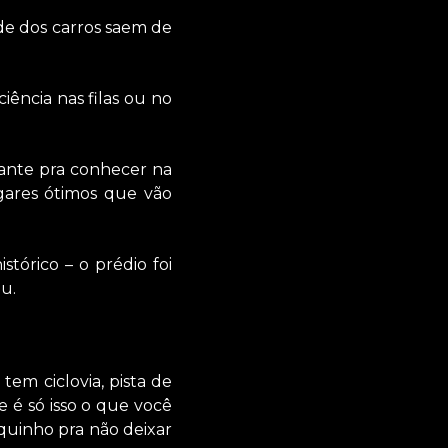
ade dos carros saem de
iência nas filas ou no
sante pra conhecer na
ugares ótimos que vão
stórico – o prédio foi
u.
tem ciclovia, pista de
e é só isso o que você
quinho pra não deixar