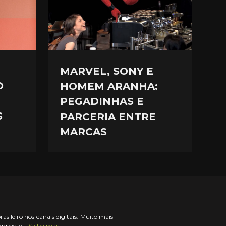
MARVEL, SONY E
O
HOMEM ARANHA:
PEGADINHAS E
S
PARCERIA ENTRE
MARCAS
ileiro nos canais digitais. Muito mais
impacto. |
Saiba mais