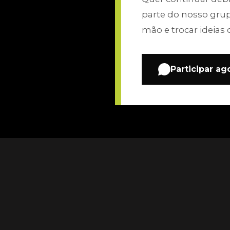
parte do nosso gru
mão e trocar ideias 
Participar ag