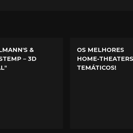
LMANN'S &
OS MELHORES
STEMP – 3D
HOME-THEATER
L"
TEMÁTICOS!