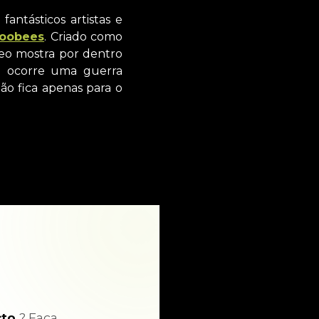
antásticos artistas e
Goobees
. Criado como
deo mostra por dentro
e ocorre uma guerra
o fica apenas para o
cto
? Faça