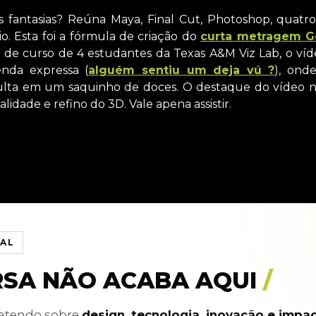
 fantasias? Reúna Maya, Final Cut, Photoshop, quatro f
. Esta foi a fórmula de criação do
curta metragem 
 de curso de 4 estudantes da Texas A&M Viz Lab, o ví
nda expressa (
alguém sentiu um deja vú ?
), ond
sulta em um saquinho de doces. O destaque do vídeo nã
alidade e refino do 3D. Vale apena assistir.
IAL
RSA NÃO ACABA AQUI
/
batendo sobre
design, tecnologia, inovação e impa