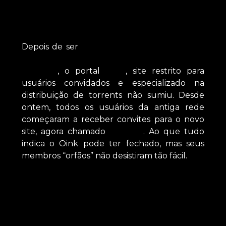
Depois de ser
fechado por uma atividade
conjunta das polícias da Inglaterra e da
Holanda
, o portal
Oink
, site restrito para
usuários convidados e especializado na
distribuição de torrents não sumiu. Desde
ontem, todos os usuários da antiga rede
começaram a receber convites para o novo
site, agora chamado
Waffles
. Ao que tudo
indica o Oink pode ter fechado, mas seus
membros “orfãos” não desistiram tão fácil.