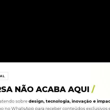
IAL
RSA NÃO ACABA AQUI
/
batendo sobre
design, tecnologia, inovação e impa
po no WhatsApp para receber conteúdos exclusivos 