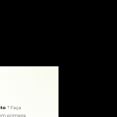
cto
? Faça
em primeira