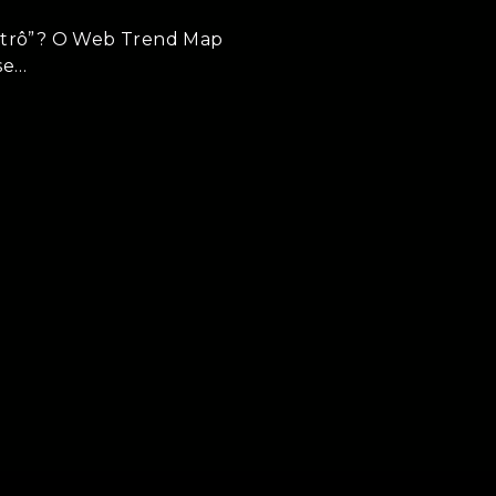
metrô”? O Web Trend Map
se…