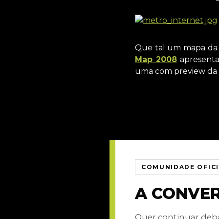
Que tal um mapa da i
Map 2008
apresenta 
uma com preview da p
COMUNIDADE OFIC
A CONVE
Quer continuar de