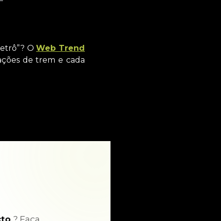
metrô”? O
Web Trend
tações de trem e cada
cto
? Faça