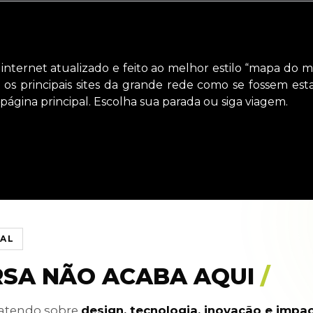
nternet atualizado e feito ao melhor estilo “mapa do 
os principais sites da grande rede como se fossem es
ágina principal. Escolha sua parada ou siga viagem.
IAL
RSA NÃO ACABA AQUI
/
batendo sobre
design, tecnologia, inovação e impa