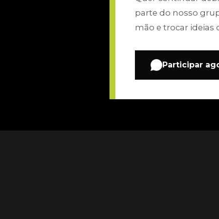
parte do nosso gru
mão e trocar ideias 
Participar ag