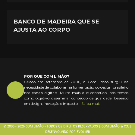
BANCO DE MADEIRA QUE SE
AJUSTA AO CORPO
POR QUE COM LIMÃO?
Criado em setembro de 2006, o Com limão surgiu da
necessidade de colaborar na fomentação do design brasileiro
nos canais digitais. Muito mais que conteúdo, nós temos
como objetivo disseminar conteúdo de qualidade, baseado
em design, inovação e impacto. |
Saiba mais
© 2006 - 2026 COM LIMÃO - TODOS OS DIREITOS RESERVADOS | COM LIMÃO & CO. |
DESENVOLVIDO POR
EVOLKER