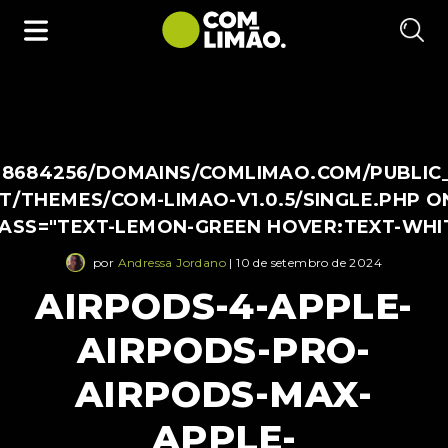
38684256/DOMAINS/COMLIMAO.COM/PUBLIC
/THEMES/COM-LIMAO-V1.0.5/SINGLE.PHP O
LASS="TEXT-LEMON-GREEN HOVER:TEXT-WHI
por
Andressa Jordano
| 10 de setembro de 2024
AIRPODS-4-APPLE-
AIRPODS-PRO-
AIRPODS-MAX-
APPLE-