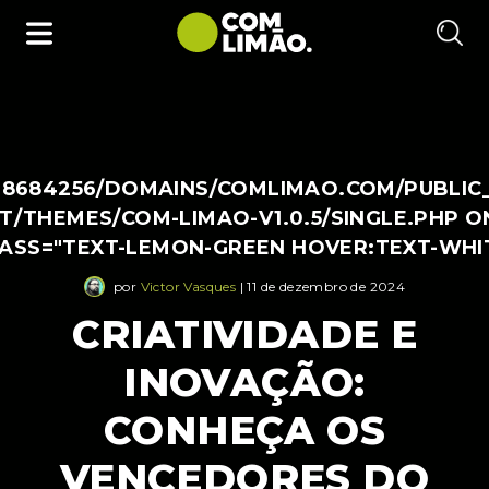
38684256/DOMAINS/COMLIMAO.COM/PUBLIC
/THEMES/COM-LIMAO-V1.0.5/SINGLE.PHP O
LASS="TEXT-LEMON-GREEN HOVER:TEXT-WHI
por
Victor Vasques
| 11 de dezembro de 2024
CRIATIVIDADE E
INOVAÇÃO:
CONHEÇA OS
VENCEDORES DO