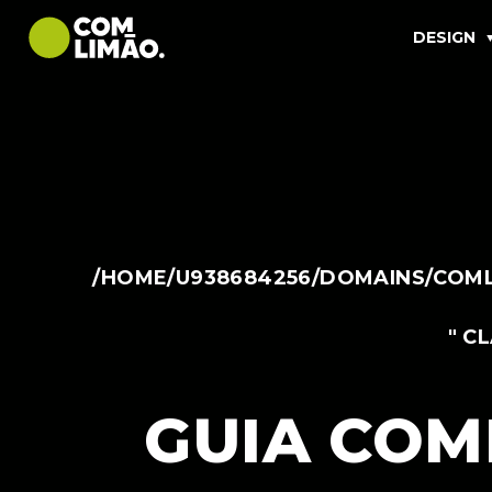
DESIGN
/HOME/U938684256/DOMAINS/COML
" C
GUIA COM