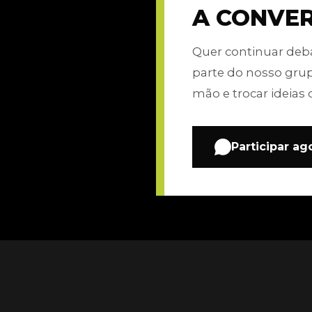
A CONVE
Quer continuar de
parte do nosso gru
mão e trocar ideias 
Participar ag