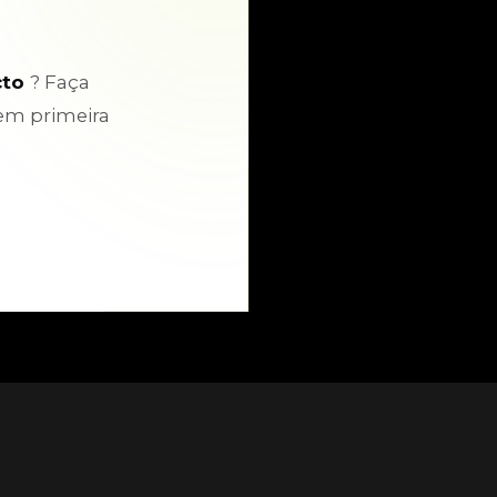
cto
? Faça
em primeira