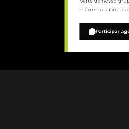
parte do nosso gru
mão e trocar ideias 
Participar ag