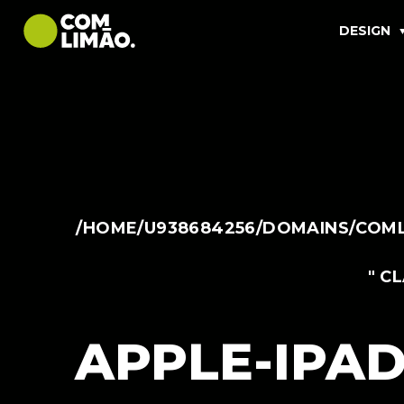
DESIGN
/HOME/U938684256/DOMAINS/COML
" C
APPLE-IPA