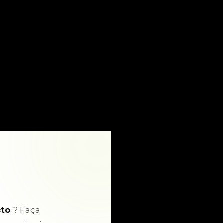
cto
? Faça