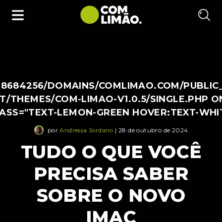
38684256/DOMAINS/COMLIMAO.COM/PUBLIC
/THEMES/COM-LIMAO-V1.0.5/SINGLE.PHP O
LASS="TEXT-LEMON-GREEN HOVER:TEXT-WHI
por
Andressa Jordano
| 28 de outubro de 2024
TUDO O QUE VOCÊ
PRECISA SABER
SOBRE O NOVO
IMAC