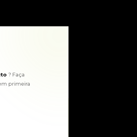
cto
? Faça
em primeira