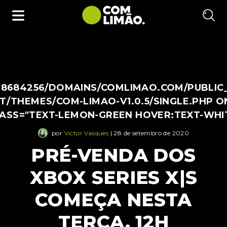
38684256/DOMAINS/COMLIMAO.COM/PUBLIC
/THEMES/COM-LIMAO-V1.0.5/SINGLE.PHP O
LASS="TEXT-LEMON-GREEN HOVER:TEXT-WHI
por
Victor Vasques
| 28 de setembro de 2020
PRÉ-VENDA DOS
XBOX SERIES X|S
COMEÇA NESTA
TERÇA, 12H