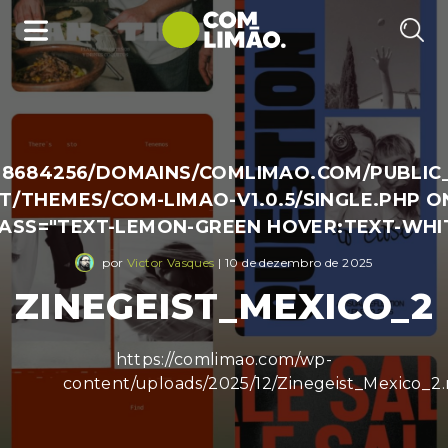
38684256/DOMAINS/COMLIMAO.COM/PUBLIC
/THEMES/COM-LIMAO-V1.0.5/SINGLE.PHP O
LASS="TEXT-LEMON-GREEN HOVER:TEXT-WHI
por
Victor Vasques
| 10 de dezembro de 2025
ZINEGEIST_MEXICO_2
https://comlimao.com/wp-
content/uploads/2025/12/Zinegeist_Mexico_2