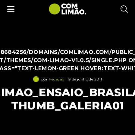
38684256/DOMAINS/COMLIMAO.COM/PUBLIC
/THEMES/COM-LIMAO-V1.0.5/SINGLE.PHP O
LASS="TEXT-LEMON-GREEN HOVER:TEXT-WHI
por
Redação
| 19 de junho de 2011
IMAO_ENSAIO_BRASIL
THUMB_GALERIA01