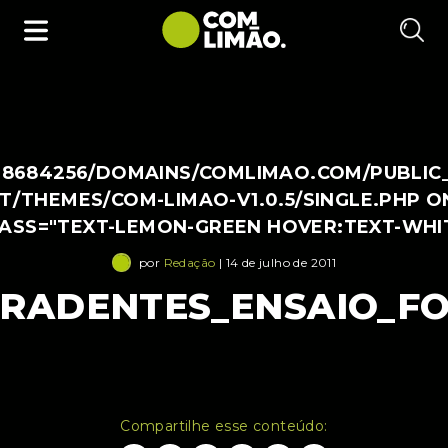
38684256/DOMAINS/COMLIMAO.COM/PUBLIC
/THEMES/COM-LIMAO-V1.0.5/SINGLE.PHP O
LASS="TEXT-LEMON-GREEN HOVER:TEXT-WHI
por
Redação
| 14 de julho de 2011
IRADENTES_ENSAIO_FO
Compartilhe esse conteúdo: