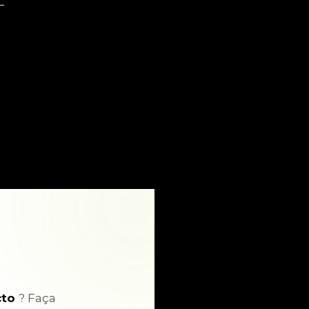
cto
? Faça