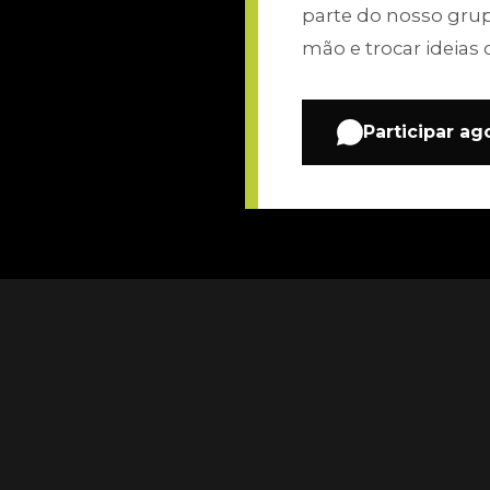
parte do nosso gru
mão e trocar ideias 
Participar ag