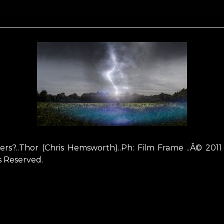
ers?..Thor (Chris Hemsworth)..Ph: Film Frame ..Â© 20
s Reserved.