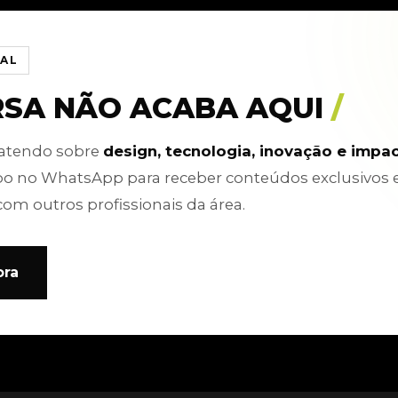
IAL
RSA NÃO ACABA AQUI
/
batendo sobre
design, tecnologia, inovação e impa
po no WhatsApp para receber conteúdos exclusivos 
com outros profissionais da área.
ora