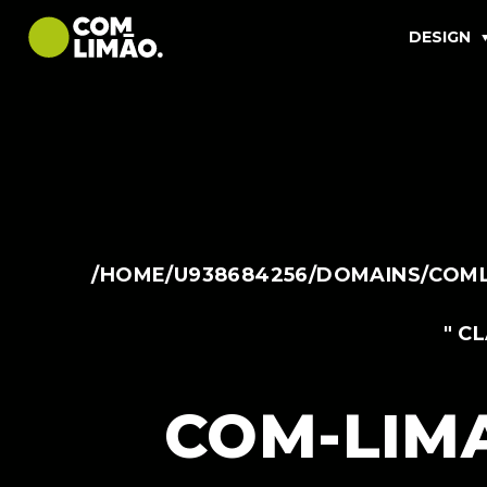
DESIGN
/HOME/U938684256/DOMAINS/COML
" C
COM-LIM