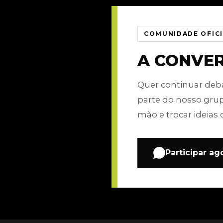
COMUNIDADE OFIC
A CONVE
Quer continuar de
parte do nosso gru
mão e trocar ideias 
Participar ag