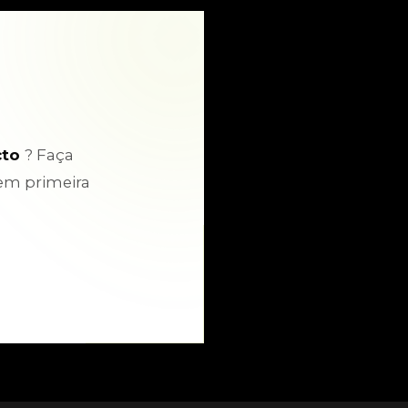
cto
? Faça
em primeira