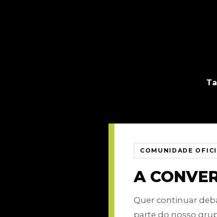
Ta
COMUNIDADE OFIC
A CONVE
Quer continuar de
parte do nosso gru