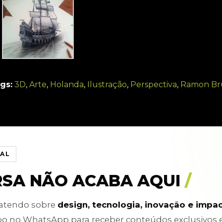
gs:
3D
,
Arte
,
Holanda
,
Ilustração
,
Perspectiva
,
Ramon Br
IAL
RSA NÃO ACABA AQUI
/
batendo sobre
design, tecnologia, inovação e impa
po no WhatsApp para receber conteúdos exclusivos 