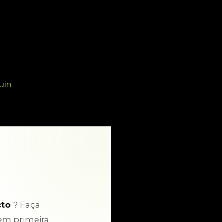
uin
cto
? Faça
em primeira