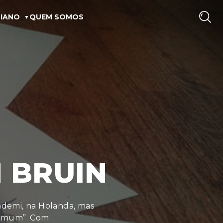
IANO
QUEM SOMOS
 BRUIN
ademi, na Holanda, mas
“comum”. Com…