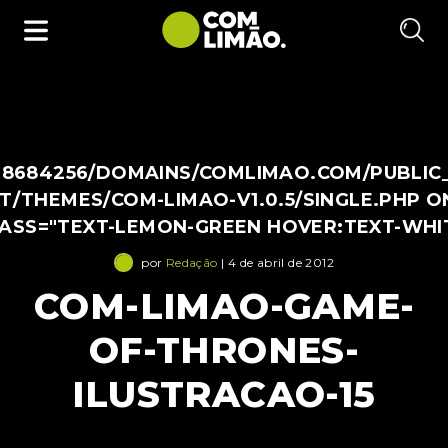
38684256/DOMAINS/COMLIMAO.COM/PUBLIC
/THEMES/COM-LIMAO-V1.0.5/SINGLE.PHP O
LASS="TEXT-LEMON-GREEN HOVER:TEXT-WHI
por
Redação
| 4 de abril de 2012
COM-LIMAO-GAME-
OF-THRONES-
ILUSTRACAO-15