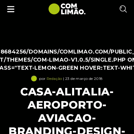
38684256/DOMAINS/COMLIMAO.COM/PUBLIC
/THEMES/COM-LIMAO-V1.0.5/SINGLE.PHP O
LASS="TEXT-LEMON-GREEN HOVER:TEXT-WHI
por
Redação
| 23 de março de 2018
CASA-ALITALIA-
AEROPORTO-
AVIACAO-
BRANDING-DESIGN-