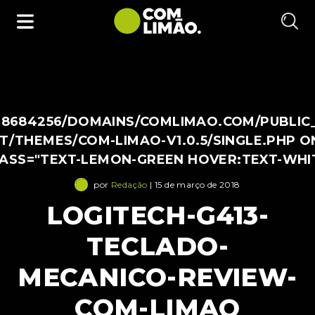
38684256/DOMAINS/COMLIMAO.COM/PUBLIC
/THEMES/COM-LIMAO-V1.0.5/SINGLE.PHP O
LASS="TEXT-LEMON-GREEN HOVER:TEXT-WHI
por
Redação
| 15 de março de 2018
LOGITECH-G413-
TECLADO-
MECANICO-REVIEW-
COM-LIMAO