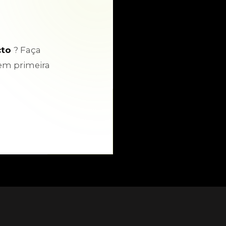
cto
? Faça
em primeira