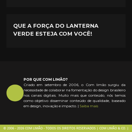
QUE A FORÇA DO LANTERNA
VERDE ESTEJA COM VOCÊ!
POR QUE COM LIMÃO?
Criado em setembro de 2006, o Com limão surgiu da
necessidade de colaborar na fomentação do design brasileiro
nos canais digitais. Muito mais que conteúdo, nós temos
como objetivo disseminar conteúdo de qualidade, baseado
em design, inovação e impacto. |
Saiba mais
© 2006 - 2026 COM LIMÃO - TODOS OS DIREITOS RESERVADOS | COM LIMÃO & CO. |