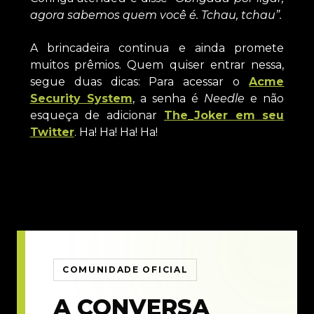
agora sabemos quem você é. Tchau, tchau”.
A brincadeira continua e ainda promete
muitos prêmios. Quem quiser entrar nessa,
segue duas dicas: Para acessar o
Acme
Security System
, a senha é
Needle
e não
esqueça de adicionar
The_Joker em seu
Twitter
. Ha! Ha! Ha! Ha!
COMUNIDADE OFICIAL
A CONVERSA