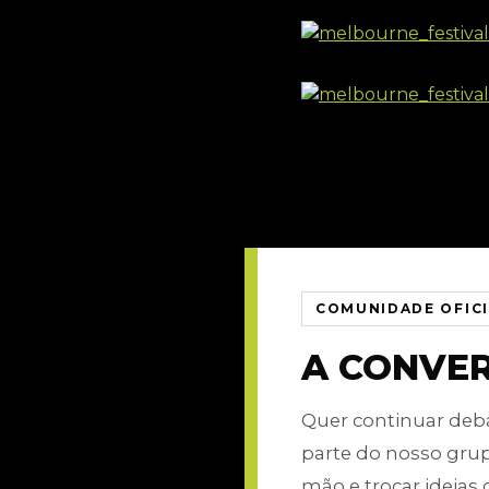
COMUNIDADE OFIC
A CONVE
Quer continuar de
parte do nosso gru
mão e trocar ideias 