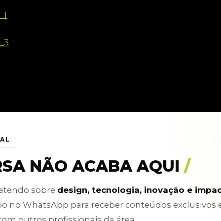
IAL
RSA NÃO ACABA AQUI
/
batendo sobre
design, tecnologia, inovação e impa
po no WhatsApp para receber conteúdos exclusivos 
com outros profissionais da área.