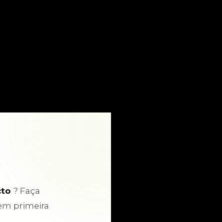
cto
? Faça
em primeira