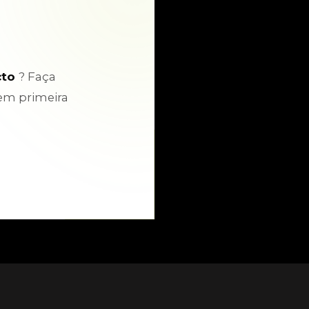
cto
? Faça
em primeira