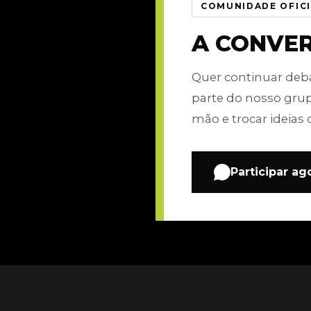
COMUNIDADE OFIC
A CONVE
Quer continuar de
parte do nosso gru
mão e trocar ideias 
Participar ag