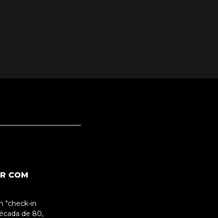
OR COM
m "check-in
década de 80,