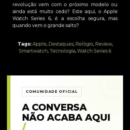
revolução vem com o próximo modelo ou
ainda está muito cedo? Este aqui, o Apple
Watch Series 6, é a escolha segura, mas
quando vem o grande salto?
Tags:
Apple
,
Destaques
,
Relógio
,
Review
,
Smartwatch
,
Tecnologia
,
Watch Series 6
COMUNIDADE OFICIAL
A CONVERSA
NÃO ACABA AQUI
/