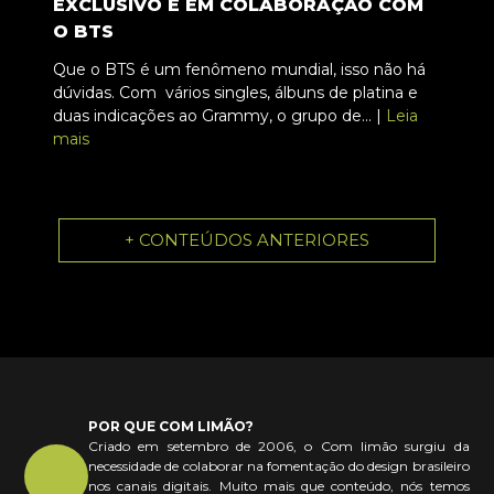
EXCLUSIVO E EM COLABORAÇÃO COM
O BTS
Que o BTS é um fenômeno mundial, isso não há
dúvidas. Com vários singles, álbuns de platina e
duas indicações ao Grammy, o grupo de... |
Leia
mais
+ CONTEÚDOS ANTERIORES
POR QUE COM LIMÃO?
Criado em setembro de 2006, o Com limão surgiu da
necessidade de colaborar na fomentação do design brasileiro
nos canais digitais. Muito mais que conteúdo, nós temos